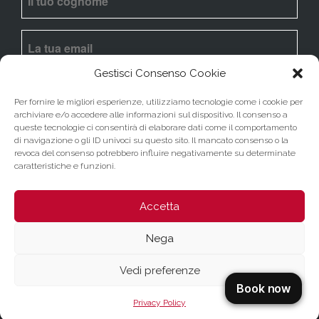
Gestisci Consenso Cookie
Ho letto l’
informativa
e acconsento al trattamento
dei dati ai fini dell’invio della newsletter.
Per fornire le migliori esperienze, utilizziamo tecnologie come i cookie per
archiviare e/o accedere alle informazioni sul dispositivo. Il consenso a
queste tecnologie ci consentirà di elaborare dati come il comportamento
MI ISCRIVO
di navigazione o gli ID univoci su questo sito. Il mancato consenso o la
revoca del consenso potrebbero influire negativamente su determinate
caratteristiche e funzioni.
Accetta
Nega
Sito della Basilica di Santa Maria ad Martyres
-
©
Copyright 2023 D'Uva - Tutti i diritti sono riservati -
Vedi preferenze
Privacy Policy
Made with
by
D'Uva
| P.IVA 01517040489
Privacy Policy