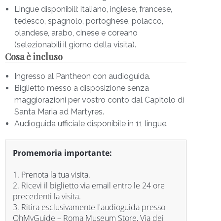
tanto precisi quanto coinvolgenti.
Lingue disponibili: italiano, inglese, francese,
tedesco, spagnolo, portoghese, polacco,
Oltre a vivere un'esperienza straordinaria, la tua
olandese, arabo, cinese e coreano
visita contribuirà a sostenere le numerose attività
(selezionabili il giorno della visita).
del Capitolo di Santa Maria ad Martyres.
Cosa è incluso
Orario di apertura per il ritiro del biglietto in Via dei
Ingresso al Pantheon con audioguida.
Bergamaschi 49, Roma
Biglietto messo a disposizione senza
maggiorazioni per vostro conto dal Capitolo di
Dal lunedì al venerdì dalle 09:00 alle 18:00
Santa Maria ad Martyres.
Sabato dalle 09:00 alle 15:00
Audioguida ufficiale disponibile in 11 lingue.
Domenica dalle 12:00 alle 18:00
Gli orari potrebbero subire variazioni a causa di
Promemoria importante:
eventi come messe, concerti o celebrazioni
speciali.
1. Prenota la tua visita.
2. Ricevi il biglietto via email entro le 24 ore
Nota importante:
precedenti la visita.
3. Ritira esclusivamente l'audioguida presso
ATTENZIONE: RICORDIAMO DI RISPETTARE
OhMyGuide – Roma Museum Store, Via dei