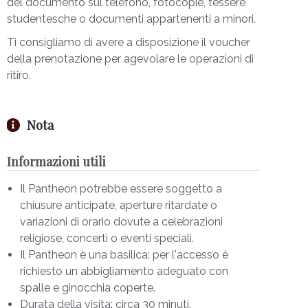
del documento sul telefono, fotocopie, tessere
Alessandro Haber (Bonifacio IV), Daniele Parisi
studentesche o documenti appartenenti a minori.
(Raffaello), Giusi Cataldo (Margherita di Savoia) e
Ti consigliamo di avere a disposizione il voucher
Mons. Daniele Micheletti, accompagnati dalle
della prenotazione per agevolare le operazioni di
composizioni originali di Antonio Fresa eseguite e
ritiro.
registrate con l’Orchestra del Teatro La Fenice E
con la partecipazione di Amalia Gré, Luca
Gemma e il Coro dell’Insigne Cappella Musicale
Nota
del Pantheon.
L’audioguida è prodotta da
D’Uva
, con testi scritti
Informazioni utili
a quattro mani da Ilaria D’Uva, a capo
dell’omonima azienda, cresciuta fra opere d’arte,
Il Pantheon potrebbe essere soggetto a
racconti audio, attori e interpreti internazionali, e
chiusure anticipate, aperture ritardate o
Francesca Ummarino, direttrice del Tesoro di San
variazioni di orario dovute a celebrazioni
Gennaro che, insieme a Ilaria, ha sviluppato
religiose, concerti o eventi speciali.
questo nuovo modo di scrivere i testi per gli
Il Pantheon è una basilica: per l'accesso è
audiotour prodotti dall’azienda, con un taglio
richiesto un abbigliamento adeguato con
teatrale e un tono caldo, finalizzati a trasmettere il
spalle e ginocchia coperte.
messaggio del committente e rendere i percorsi
Durata della visita: circa 30 minuti.