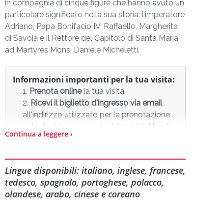
in compagnia di cinque figure che hanno avuto un
particolare significato nella sua storia: l’imperatore
Adriano, Papa Bonifacio IV, Raffaello, Margherita
di Savoia e il Rettore del Capitolo di Santa Maria
ad Martyres Mons. Daniele Micheletti.
Informazioni importanti per la tua visita:
Prenota online
la tua visita.
Ricevi il biglietto d'ingresso via email
all'indirizzo utilizzato per la prenotazione
entro le 24 ore precedenti la visita. Non è
Continua a leggere ›
necessario ritirare il biglietto presso il
punto di ritiro.
Prima della visita, ritira esclusivamente
Lingue disponibili: italiano, inglese, francese,
l'audioguida
presso OhMyGuide – Roma
tedesco, spagnolo, portoghese, polacco,
Museum Store, in Via dei Bergamaschi 49,
olandese, arabo, cinese e coreano
Roma.
Raggiungi il Pantheon
e accedi