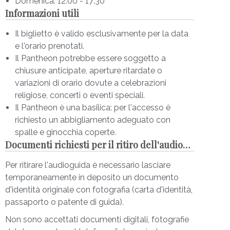
Domenica: 12:00 - 17:30
poco sofferto e che ci appare come dovettero
Informazioni utili
vederlo alla loro epoca i Romani.
Il biglietto è valido esclusivamente per la data
Scopri se il foro al centro della cupola è aperto o
e l'orario prenotati.
chiuso e se nel Pantheon piove
. Immagina
Il Pantheon potrebbe essere soggetto a
l’incanto della pioggia di petali di rose rosse che,
chiusure anticipate, aperture ritardate o
una volta all’anno, in occasione della Pentecoste,
variazioni di orario dovute a celebrazioni
scendono dall’oculus per ricordare la discesa
religiose, concerti o eventi speciali.
dello Spirito Santo sulla Madonna e sugli apostoli.
Il Pantheon è una basilica: per l'accesso è
Infine, alza lo sguardo; non limitarti a guardare le
richiesto un abbigliamento adeguato con
pietre, le statue, i marmi, la cupola monumentale,
spalle e ginocchia coperte.
Documenti richiesti per il ritiro dell'audioguida
gli enigmi di luce e di spazio con gli occhi del
visitatore: il Pantheon è una chiesa, osservala con
Per ritirare l'audioguida è necessario lasciare
occhi diversi. A ricordatelo sarà Mons. Micheletti,
temporaneamente in deposito un documento
arciprete rettore del Pantheon di Roma.
d'identità originale con fotografia (carta d'identità,
Gli accompagnatori immaginari sono interpretati
passaporto o patente di guida).
dagli attori che rappresentano al meglio la voce
Non sono accettati documenti digitali, fotografie
del personaggio guida: Sergio Rubini (Adriano),