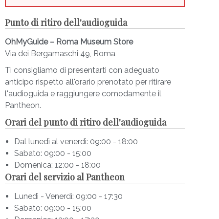
che arrivasse integro fino a noi.
Attraversa il portico, con le straordinarie colonne
Punto di ritiro dell'audioguida
in un unico blocco di granito rosa arrivate qui fin
OhMyGuide – Roma Museum Store
dal lontano Egitto.
Via dei Bergamaschi 49, Roma
Incontra
Raffaello Sanzio di Urbino
, pittore,
Ti consigliamo di presentarti con adeguato
architetto, letterato, talentuoso, bello, dai modi
anticipo rispetto all'orario prenotato per ritirare
raffinati e apparentemente amato da tutti. Scopri
l'audioguida e raggiungere comodamente il
perché
scelse questo luogo per la sua sepoltura
,
Pantheon.
seguito da altri artisti amanti dell’architettura
Orari del punto di ritiro dell'audioguida
classica, che trovarono nel Pantheon un esempio
di maestosa perfezione e che scelsero questa
Dal lunedì al venerdì: 09:00 - 18:00
Basilica come luogo di eterno riposo.
Sabato: 09:00 - 15:00
Ascolta la voce della
Domenica: 12:00 - 18:00
Regina Margherita
, che
Orari del servizio al Pantheon
riposa con il suo Re, Umberto I e con il primo Re
d’Italia, suo suocero Vittorio Emanuele II di Savoia,
Lunedì - Venerdì: 09:00 - 17:30
in questo tempio che Stendhal definì “
il più bel
Sabato: 09:00 - 15:00
resto dell’antichità romana
”. Un tempio che ha così