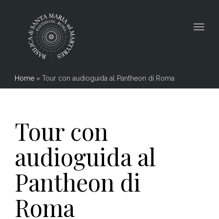
Togg
navig
Home
»
Tour con audioguida al Pantheon di Roma
Tour con
audioguida al
Pantheon di
Roma