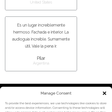
United States
Es un lugar increíblemente
hermoso. Fachada e interior. La
audioguía increible. Sumamente
útil. Vale la pena ir.
Pilar
Argentina
Manage Consent
Prueba la app en tu
To provide the best experiences, we use technologies like cookies to store
móvil
and/or access device information. Consenting to these technologies will