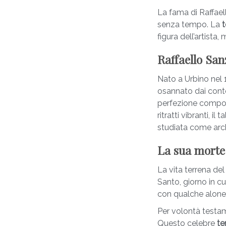
La fama di Raffael
senza tempo. La
t
figura dell’artista
Raffaello San
Nato a Urbino nel 1
osannato dai conte
perfezione composi
ritratti vibranti, i
studiata come arch
La sua morte 
La vita terrena del 
Santo, giorno in c
con qualche alone 
Per volontà testame
Questo celebre
te