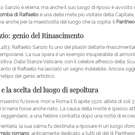
lo Sanzio è eterna, ma anche il suo luogo di riposo è avvolto
omba di Raffaello
è una delle mete più visitate della Capitale,
, ma anche per la maestosità del luogo che la ospita: il
Pantheo
zio: genio del Rinascimento
483, Raffaello Sanzio fu uno dei pilastri dell’arte rinasciment
mporanei. La sua opera è un esempio insuperabile di armonia
tiva. Dalle Stanze Vaticane, con il celebre affresco della
Scu
l talento di Raffaello ha lasciato un segno indelebile. Ancora oggi
etipo del genio artistico.
e la scelta del luogo di sepoltura
maestro fu breve: morì a Roma il 6 aprile 1520, all’età di soli 37
ui si narra fosse anche nato. La causa della morte è spesso at
leggendario, a una febbre contratta dopo una notte di ecces
ntaria, la sua salma fu destinata a riposare in un luogo d’ono
mpio romano
, anticamente dedicato a tutti gli dèi (il Pantheo