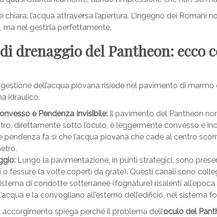
 è chiara: l’acqua attraversa l’apertura. L’ingegno dei Romani n
e, ma nel gestirla perfettamente.
 di drenaggio del Pantheon: ecco 
la gestione dell’acqua piovana risiede nel pavimento di marmo o
a idraulico.
nvesso e Pendenza Invisibile:
Il pavimento del Pantheon no
ntro, direttamente sotto l’oculo, è leggermente convesso e in
le pendenza fa sì che l’acqua piovana che cade al centro sco
metro.
ggio:
Lungo la pavimentazione, in punti strategici, sono present
li o fessure (a volte coperti da grate). Questi canali sono colle
stema di condotte sotterranee (fognature) risalenti all’epoc
’acqua e la convogliano all’esterno dell’edificio, nel sistema fo
accorgimento spiega perché il problema dell’
oculo del Pant