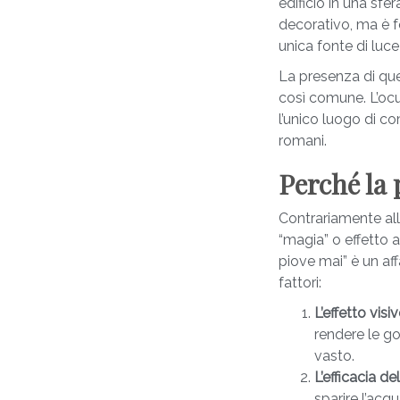
edificio in una sfe
decorativo, ma è f
unica fonte di luc
La presenza di que
così comune. L’oculo
l’unico luogo di co
romani.
Perché la
Contrariamente al
“magia” o effetto 
piove mai” è un a
fattori:
L’effetto visiv
rendere le go
vasto.
L’efficacia de
sparire l’ac