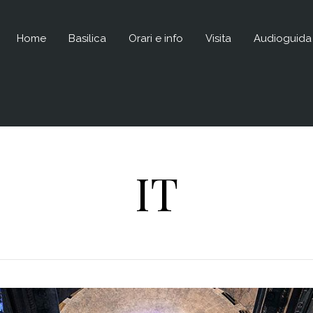
Home
Basilica
Orari e info
Visita
Audioguida
IT