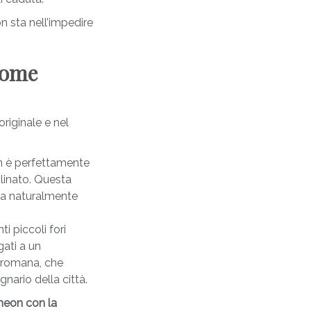
on sta nell’impedire
come
riginale e nel
n è perfettamente
clinato. Questa
rra naturalmente
i piccoli fori
gati a un
a romana, che
gnario della città.
heon con la