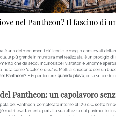
ove nel Pantheon? Il fascino di u
a è uno dei monumenti più iconici e meglio conservati dell’an
a, la più grande in muratura mai realizzata, è un prodigio di 
emento che da secoli incuriosisce i visitatori è l’enorme apertur
la, nota come “oculo” o
oculus
. Molti si chiedono: con un buc
nel Pantheon
? E in particolare,
quando piove
, cosa succede 
 del Pantheon: un capolavoro sen
upola del Pantheon, completata intorno al 126 d.C. sotto l’imp
30 metri, esattamente pari alla sua altezza dal pavimento, insc