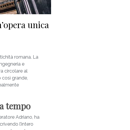
n’opera unica
tichità romana. La
ingegneria e
a circolare al
o così grande,
realmente
za tempo
eratore Adriano, ha
rivendo l’intero