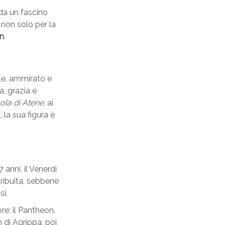
 da un fascino
 non solo per la
n
.
ale, ammirato e
, grazia e
ola di Atene
, ai
, la sua figura è
 anni, il Venerdì
tribuita, sebbene
si.
re: il Pantheon.
n di Agrippa, poi