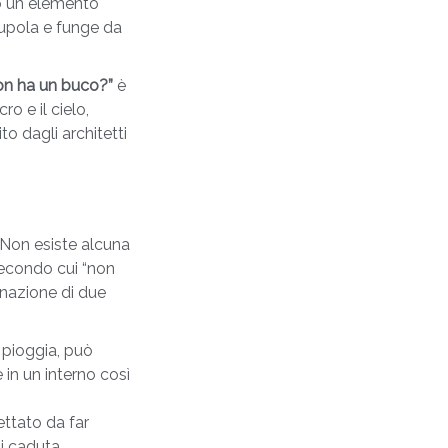
olo un elemento
cupola e funge da
on ha un buco?”
è
ro e il cielo,
o dagli architetti
Non esiste alcuna
secondo cui “non
nazione di due
i pioggia, può
 in un interno così
ttato da far
i caduta.