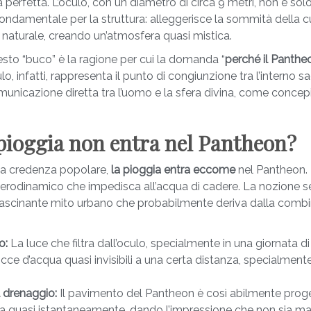
ra perfetta. L’oculo, con un diametro di circa 9 metri, non è s
ondamentale per la struttura: alleggerisce la sommità della 
e naturale, creando un’atmosfera quasi mistica.
sto “buco” è la ragione per cui la domanda “
perché il Panthe
, infatti, rappresenta il punto di congiunzione tra l’interno sac
municazione diretta tra l’uomo e la sfera divina, come concepit
 pioggia non entra nel Pantheon?
la credenza popolare,
la pioggia entra eccome
nel Pantheon. 
aerodinamico che impedisca all’acqua di cadere. La nozione 
ffascinante mito urbano che probabilmente deriva dalla combi
o:
La luce che filtra dall’oculo, specialmente in una giornata d
cce d’acqua quasi invisibili a una certa distanza, specialmente
l drenaggio:
Il pavimento del Pantheon è così abilmente proge
qua quasi istantaneamente, dando l’impressione che non sia ma