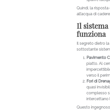
Quindi, la risposta
all’acqua di cader
Il sistema
funziona
Il segreto dietro 
sottostante sistem
Pavimento Co
piatto. Al ce
impercettibi
verso il peri
Fori di Drena
quasi invisibi
complesso si
intercettano l
Questo ingegnoso 