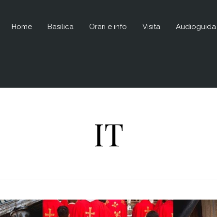
Home
Basilica
Orari e info
Visita
Audioguida
IT