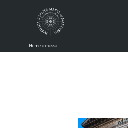
Home
»
messa