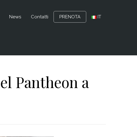
News
Contatti
PRENOTA
IT
del Pantheon a