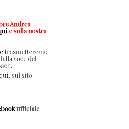
nore Andrea
qui
e sulla nostra
e
trasmetteremo
lla voce del
Bach.
qui
, sul sito
ebook
ufficiale