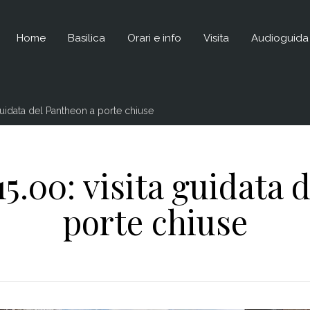
Home
Basilica
Orari e info
Visita
Audioguida
guidata del Pantheon a porte chiuse
15.00: visita guidata 
porte chiuse