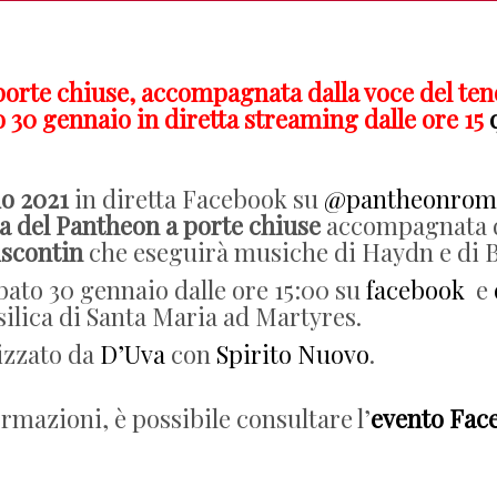
 porte chiuse, accompagnata dalla voce del te
o 30 gennaio in diretta streaming dalle ore 15
io 2021
in diretta Facebook su
@pantheonrom
ta del Pantheon a porte chiuse
accompagnata da
iscontin
che eseguirà musiche di Haydn e di 
bato 30 gennaio dalle ore 15:00 su
facebook
e
asilica di Santa Maria ad Martyres.
izzato da
D’Uva
con
Spirito Nuovo
.
ormazioni, è possibile consultare l’
evento Fac