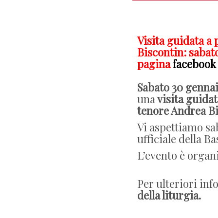
Visita guidata a
Biscontin: sabat
pagina
facebook
Sabato 30 genna
una
visita guida
tenore Andrea B
Vi aspettiamo sa
ufficiale della B
L’evento è organ
Per ulteriori inf
della liturgia.