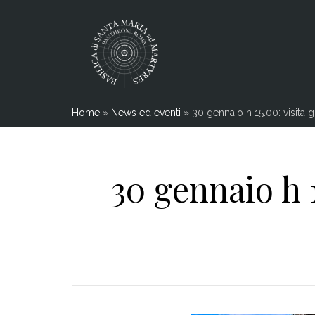
Home
»
News ed eventi
»
30 gennaio h 15.00: visita 
30 gennaio h 